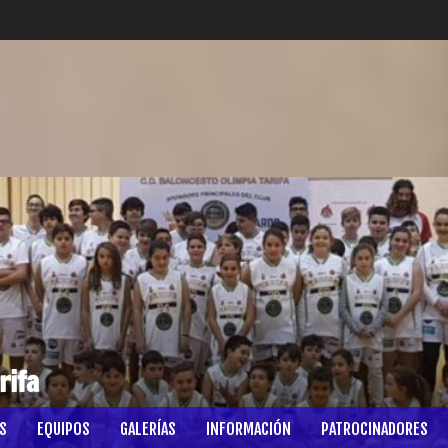
rifa
S
EQUIPOS
GALERÍAS
INFORMACIÓN
PATROCINADORES