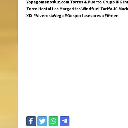
Yopagomenosluz.com Torres & Puerto Grupo IPG Inmob
Torre Hostal Las Margaritas Windfuel Tarifa JC Mac
XIX #ViveroslaVega #Gosportasesores #Fifteen