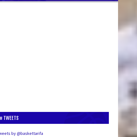
TWEETS
weets by @baskettarifa