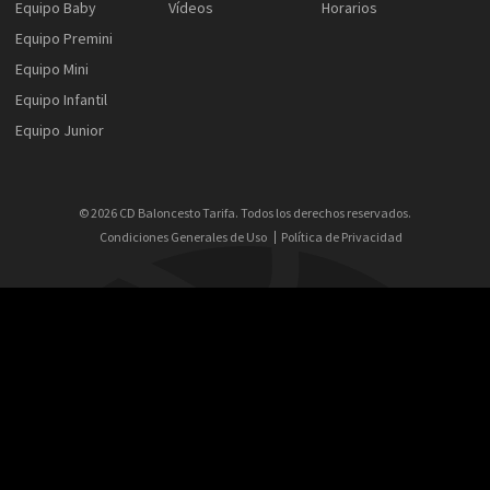
Equipo Baby
Vídeos
Horarios
Equipo Premini
Equipo Mini
Equipo Infantil
Equipo Junior
© 2026 CD Baloncesto Tarifa. Todos los derechos reservados.
Condiciones Generales de Uso
Política de Privacidad