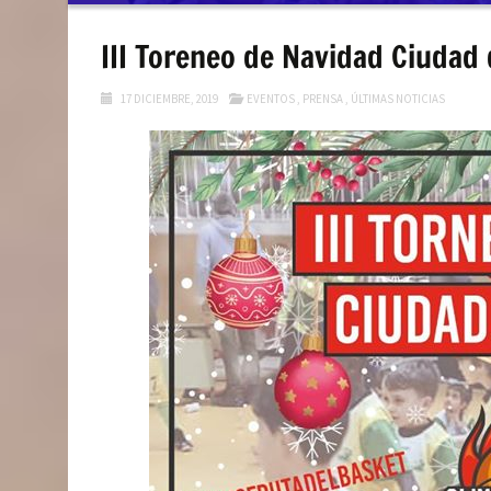
contenido
III Toreneo de Navidad Ciudad 
17 DICIEMBRE, 2019
EVENTOS
,
PRENSA
,
ÚLTIMAS NOTICIAS